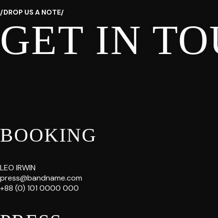
/DROP US A NOTE/
GET IN T
BOOKING
LEO IRWIN
press@bandname.com
+88 (0) 101 0000 000