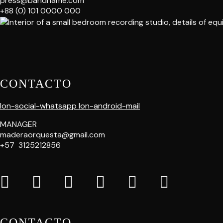
press@bandname.com
+88 (0) 101 0000 000
CONTACTO
Ion-social-whatsapp
Ion-android-mail
MANAGER
maderaorquesta@gmail.com
+57 3125212856
CONTACTO